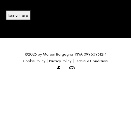
promo
Iscriviti ora
©2026 by Maison Borgogna P.IVA 09965951214
Cookie Policy
|
Privacy Policy
|
Termini e Condizioni
SALDI MAISON BORGOGNA
Tutto il sito è scontato fino al
40%
.
Se acquisti almeno
2 capi
, lo sconto sale automaticamente al
50%
al carrello
.
· 2 capi o più → -50%