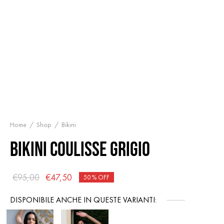
Home
/
Shop
/
Bikini
BIKINI COULISSE GRIGIO
Il
Il
€
95,00
€
47,50
50
%
OFF
prezzo
prezzo
DISPONIBILE ANCHE IN QUESTE VARIANTI:
originale
attuale
era:
è: