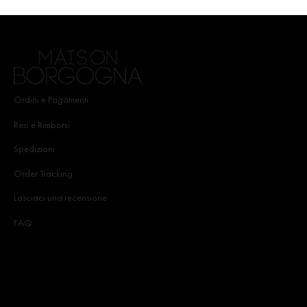
Ordini e Pagamenti
Resi e Rimborsi
Spedizioni
Order Tracking
Lasciaci una recensione
FAQ
Iscriviti alla Newsletter
Iscriviti alla Newsletter e ricevuti subito uno Sconto del 10% sul
tuo primo acquisto e resta sempre aggiornato sulle novità e