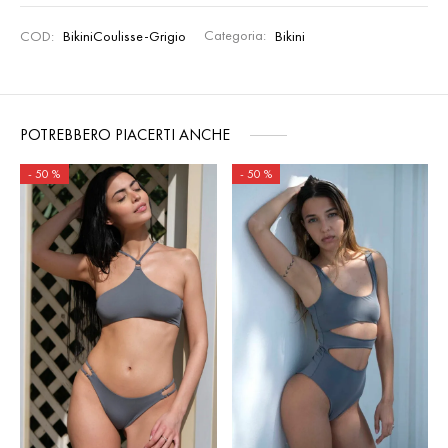
COD:
BikiniCoulisse-Grigio
Categoria:
Bikini
POTREBBERO PIACERTI ANCHE
-
50
%
-
50
%