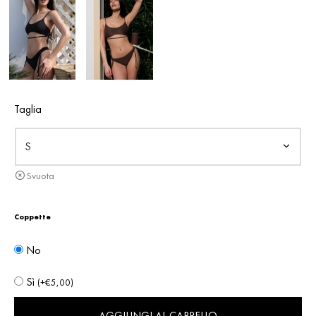
€95,00.
€47,50.
Taglia
Svuota
Coppette
No
Sì
(
+
€
5,00
)
AGGIUNGI AL CARRELLO