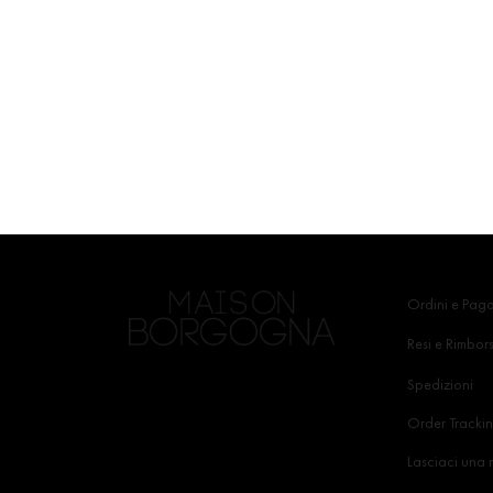
Ordini e Pag
Resi e Rimbors
Spedizioni
Order Tracki
Lasciaci una 