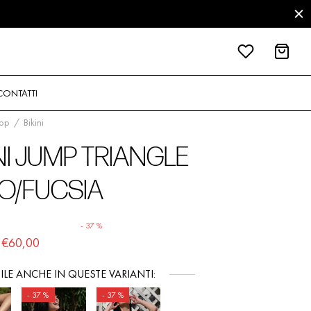
CONTATTI
op
/
Bikini
NI JUMP TRIANGLE
O/FUCSIA
-
37
%
Il
Il
€
60,00
prezzo
prezzo
ILE ANCHE IN QUESTE VARIANTI:
originale
attuale
-
37
%
-
37
%
era:
è: