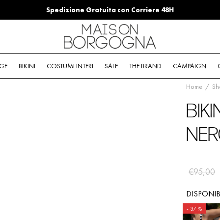
Spedizione Gratuita con Corriere 48H
GE
BIKINI
COSTUMI INTERI
SALE
THE BRAND
CAMPAIGN
Home
/
Sh
BIKI
NER
€
95,00
DISPONIB
-
37
%