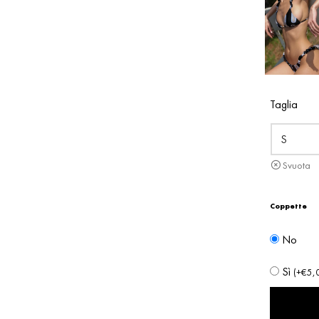
Taglia
Svuota
Coppette
No
Sì
(
+
€
5,