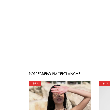
POTREBBERO PIACERTI ANCHE
-
29
%
-
44
%