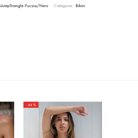
niJumpTriangle-Fucsia/Nero
Categoria:
Bikini
-
44
%