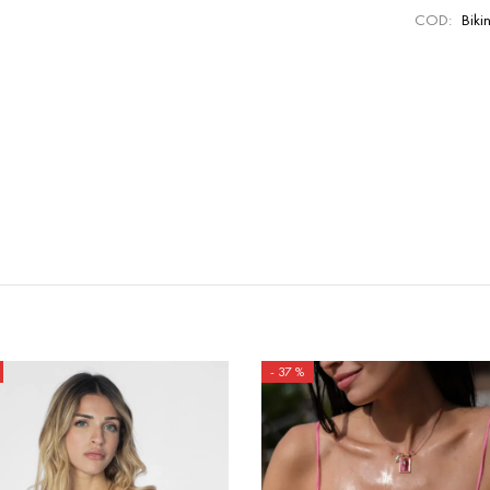
COD:
Biki
-
37
%