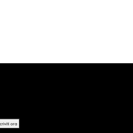
riviti alla Newsletter
riviti alla Newsletter e ricevuti subito uno Sconto del
% sul tuo primo acquisto e resta sempre aggiornato
lle novità e promo
criviti ora