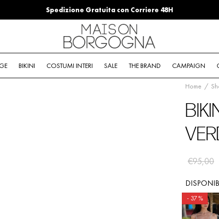
Spedizione Gratuita con Corriere 48H
GE
BIKINI
COSTUMI INTERI
SALE
THE BRAND
CAMPAIGN
Home
/
Sh
BIKI
VER
€
95,00
DISPONIB
-
37
%