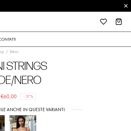
CONTATTI
op
/
Bikini
NI STRINGS
DE/NERO
Il
Il
€
60,00
-
37
%
prezzo
prezzo
ILE ANCHE IN QUESTE VARIANTI:
originale
attuale
era:
è: