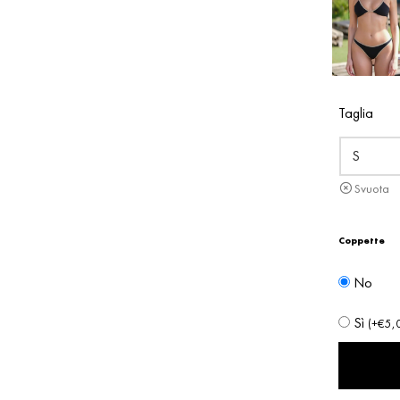
Taglia
Svuota
Coppette
No
Sì
(
+
€
5,