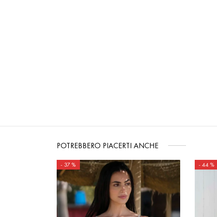
POTREBBERO PIACERTI ANCHE
-
37
%
-
44
%