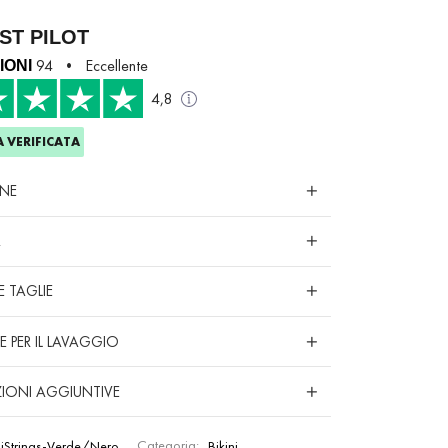
ST PILOT
94 • Eccellente
IONI
4,8
 VERIFICATA
ONE
À
E TAGLIE
E PER IL LAVAGGIO
IONI AGGIUNTIVE
niStrings-Verde/Nero
Categoria:
Bikini