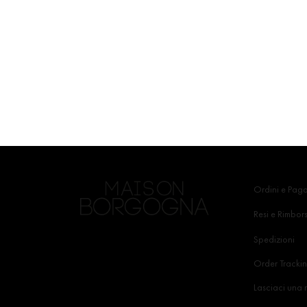
Ordini e Pag
Resi e Rimbors
Spedizioni
Order Tracki
Lasciaci una 