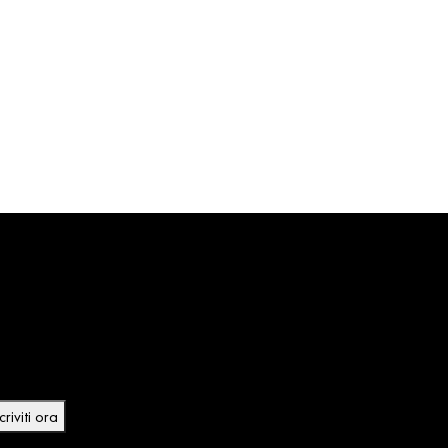
riviti alla Newsletter
riviti alla Newsletter e ricevuti subito uno Sconto del
% sul tuo primo acquisto e resta sempre aggiornato
lle novità e promo
criviti ora