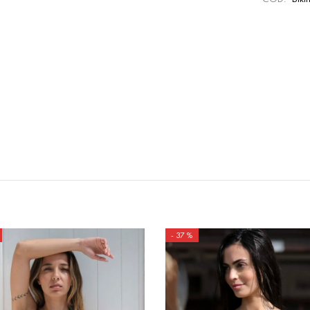
-
37
%