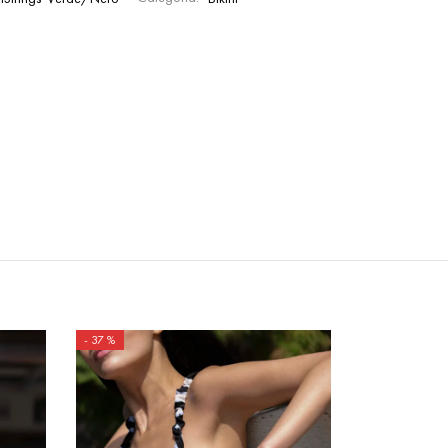
-
37
%